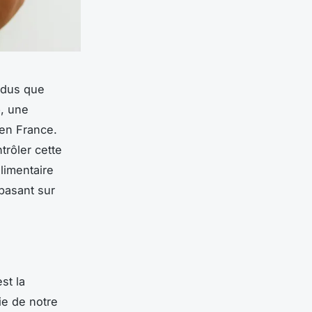
vidus que
e
, une
 en France.
rôler cette
limentaire
basant sur
st la
ie de notre