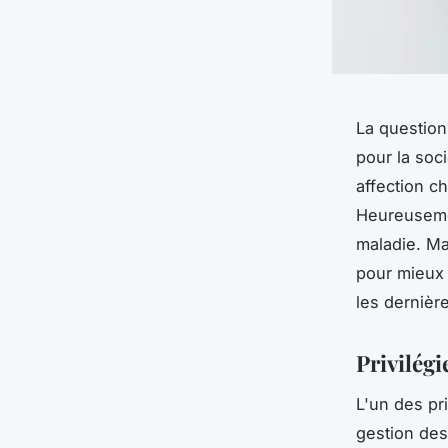
La question
pour la soc
affection c
Heureusem
maladie. Ma
pour mieux 
les dernièr
Privilégi
L'un des pr
gestion de