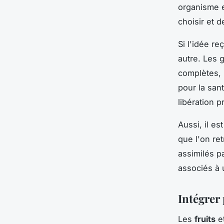
organisme et
choisir et 
Si l'idée re
autre. Les 
complètes, 
pour la san
libération p
Aussi, il es
que l'on re
assimilés p
associés à 
Intégrer 
Les
fruits
e