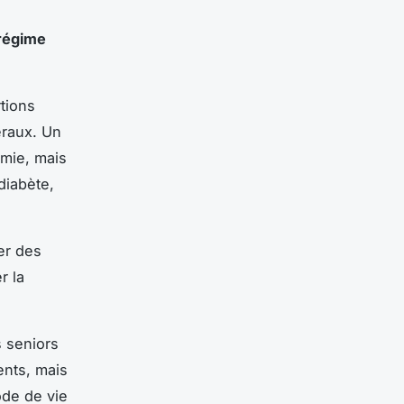
régime
tions
éraux. Un
émie, mais
diabète,
er des
r la
s seniors
ents, mais
ode de vie