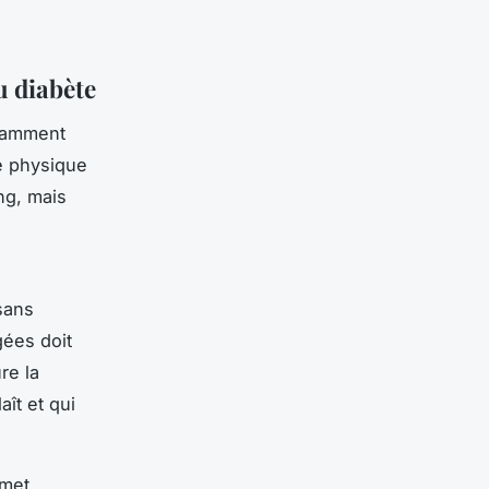
u diabète
otamment
té physique
ng, mais
sans
gées doit
re la
aît et qui
rmet