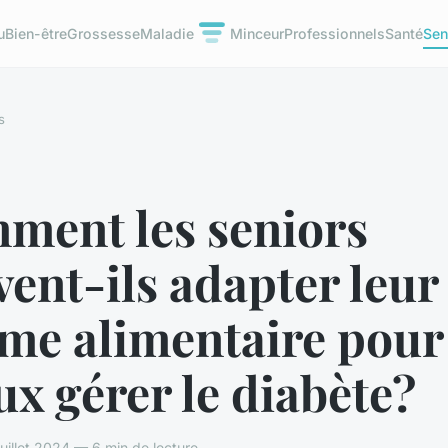
u
Bien-être
Grossesse
Maladie
Minceur
Professionnels
Santé
Sen
s
ment les seniors
ent-ils adapter leur
ime alimentaire pour
x gérer le diabète?
juillet 2024 — 6 min de lecture