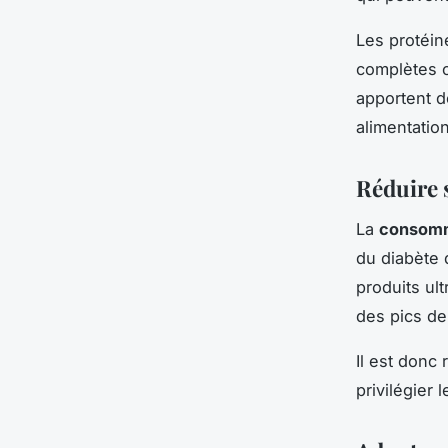
Les protéin
complètes o
apportent d
alimentation
Réduire 
La
consomm
du diabète 
produits ul
des pics de
Il est donc
privilégier 