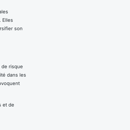
ales
 Elles
sifier son
s de risque
ité dans les
rovoquent
 et de