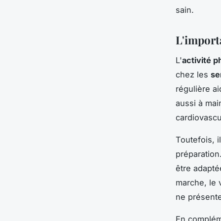
sain.
L'importa
L'
activité 
chez les
se
régulière a
aussi à mai
cardiovascul
Toutefois, 
préparation
être adapté
marche, le v
ne présente
En complé