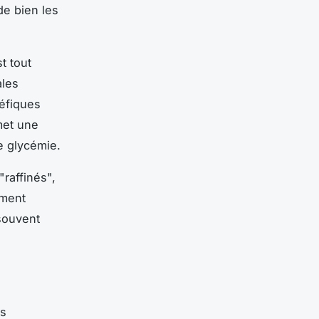
de bien les
t tout
ales
éfiques
met une
de glycémie.
"raffinés",
ement
souvent
es