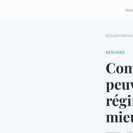
Act
Accueil
›
Senior
SENIORS
Com
peuv
rég
mieu
Ibrahim — 17 