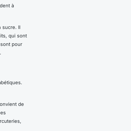
ident à
sucre. Il
its, qui sont
 sont pour
.
abétiques.
convient de
les
rcuteries,