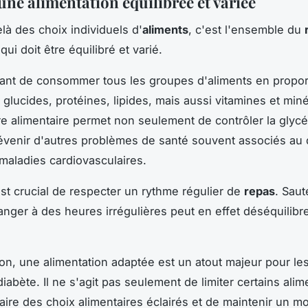
une alimentation équilibrée et variée
là des choix individuels d'
aliments
, c'est l'ensemble du
qui doit être équilibré et varié.
rtant de consommer tous les groupes d'aliments en propor
 glucides, protéines, lipides, mais aussi vitamines et min
re alimentaire permet non seulement de contrôler la glyc
évenir d'autres problèmes de santé souvent associés au 
aladies cardiovasculaires.
 est crucial de respecter un rythme régulier de
repas
. Saut
nger à des heures irrégulières peut en effet déséquilibre
on, une alimentation adaptée est un atout majeur pour le
diabète. Il ne s'agit pas seulement de limiter certains alim
faire des choix alimentaires éclairés et de maintenir un m