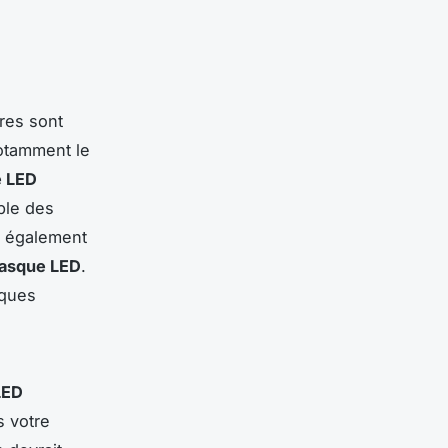
ères sont
notamment le
e LED
ble des
t également
 masque LED
.
iques
LED
 votre