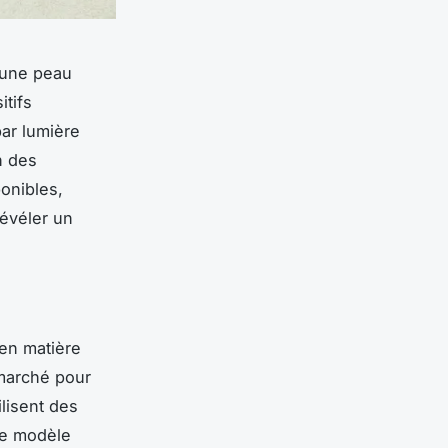
 une peau
itifs
par lumière
n des
ponibles,
révéler un
en matière
marché pour
ilisent des
Le modèle