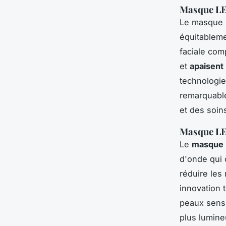
Masque L
Le masque
équitableme
faciale comp
et
apaisent
technologie
remarquable
et des soins
Masque L
Le
masque
d'onde qui 
réduire les
innovation 
peaux sensi
plus lumine