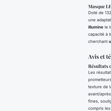
Masque LE
Doté de 13
une adaptat
illumine
le t
capacité à t
cherchant
u
Avis et t
Résultats 
Les résultat
prometteurs
texture de 
avant/après
fines, souli
compris les