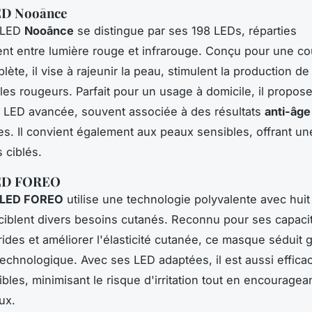
ED Nooānce
 LED
Nooānce
se distingue par ses 198 LEDs, réparties
nt entre lumière rouge et infrarouge. Conçu pour une co
lète, il vise à rajeunir la peau, stimulent la production d
les rougeurs. Parfait pour un usage à domicile, il propos
 LED avancée, souvent associée à des résultats
anti-âge
s. Il convient également aux peaux sensibles, offrant u
 ciblés.
ED FOREO
 LED FOREO
utilise une technologie polyvalente avec hui
ciblent divers besoins cutanés. Reconnu pour ses capaci
 rides et améliorer l'élasticité cutanée, ce masque séduit 
technologique. Avec ses LED adaptées, il est aussi effica
bles, minimisant le risque d'irritation tout en encouragean
ux.