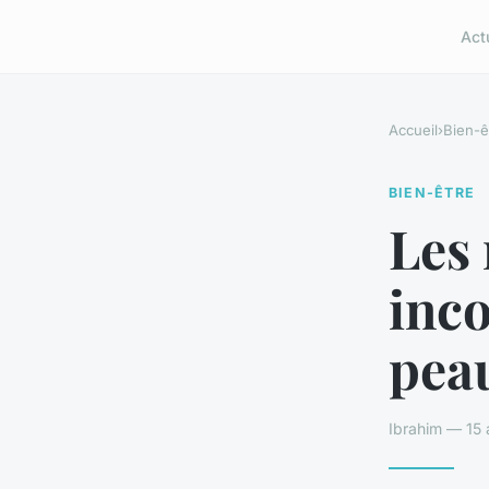
Act
Accueil
›
Bien-ê
BIEN-ÊTRE
Les
inc
pea
Ibrahim — 15 