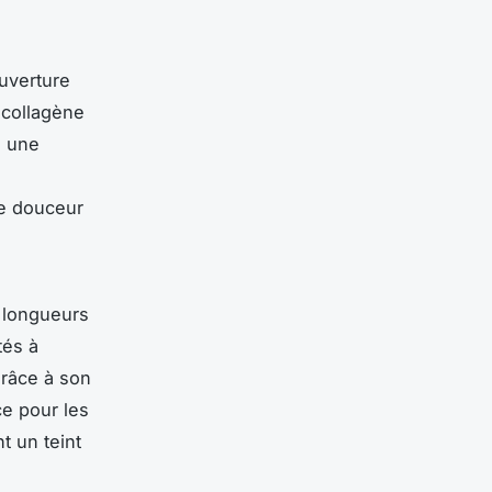
uverture
e collagène
e une
ne douceur
t longueurs
tés à
grâce à son
ce pour les
t un teint