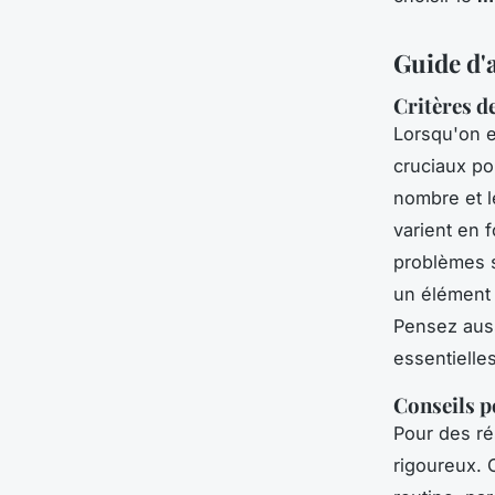
Guide d'a
Critères d
Lorsqu'on 
cruciaux pou
nombre et l
varient en 
problèmes s
un élément d
Pensez auss
essentielles
Conseils p
Pour des r
rigoureux.