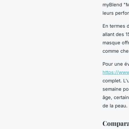
myBlend "MY
leurs perfo
En termes d
allant des 
masque offr
comme chez
Pour une év
https://www
complet. L'
semaine pou
âge, certain
de la peau.
Comparai