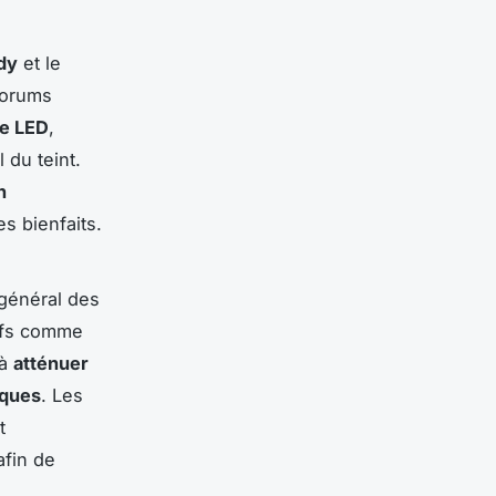
dy
et le
forums
re LED
,
l du teint.
n
s bienfaits.
 général des
tifs comme
 à
atténuer
iques
. Les
t
fin de