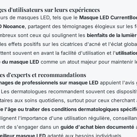
s d'utilisateurs sur leurs expériences
teurs de masques LED, tels que le
Masque LED CurrentBo
D Nooance
, partagent des témoignages élogieux sur les 
breux sont ceux qui soulignent les
bienfaits de la lumiè
es effets positifs sur les cicatrices d'acné et l'éclat globa
tent souvent en avant la facilité d'utilisation et l'
utilisatio
e du masque LED
comme un atout majeur pour maintenir le
es d'experts et recommandations
nages de professionnels sur masque LED
appuient l'avis
s. Les dermatologues recommandent souvent ces disposi
ires aux soins quotidiens, surtout pour ceux cherchant
de l'âge ou traiter des conditions dermatologiques spécif
ignent l'importance d'une utilisation régulière, conseillan
nt de s'engager dans un
guide d'achat bien documenté
a
eilleur masque LED
adapté aux besoins individuels.