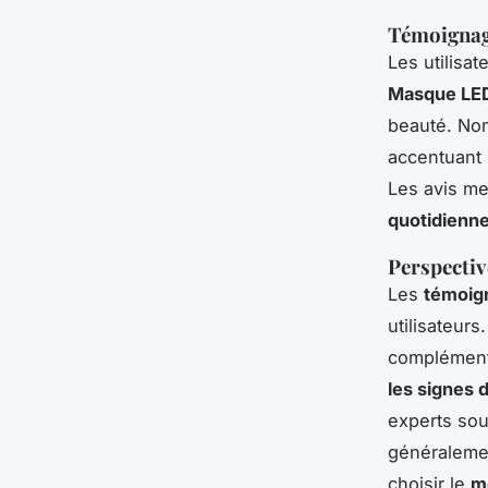
Témoignage
Les utilisa
Masque LE
beauté. Nom
accentuant l
Les avis met
quotidienn
Perspectiv
Les
témoig
utilisateur
complémenta
les signes 
experts soul
généraleme
choisir le
m