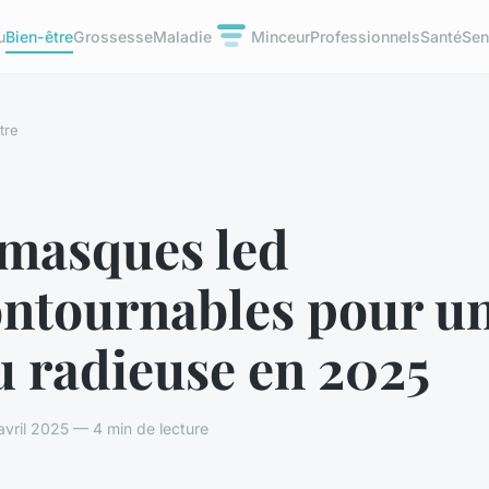
u
Bien-être
Grossesse
Maladie
Minceur
Professionnels
Santé
Sen
tre
 masques led
ontournables pour u
u radieuse en 2025
avril 2025 — 4 min de lecture