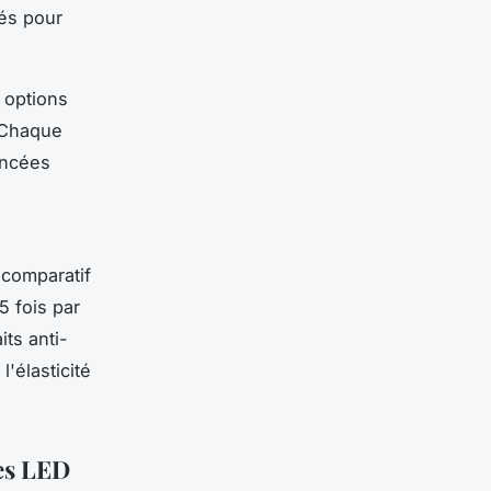
és pour
 options
 Chaque
ancées
 comparatif
5 fois par
ts anti-
l'élasticité
es LED