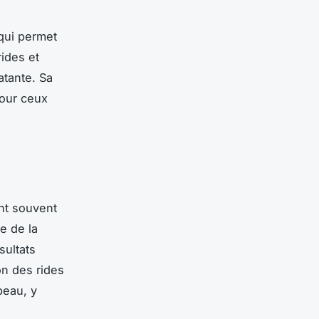
 qui permet
rides et
atante. Sa
pour ceux
t souvent
e de la
sultats
on des rides
peau, y